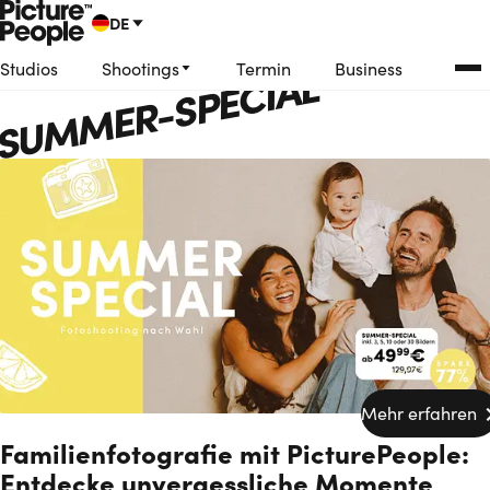
DE
SUMMER-SPECIAL
Studios
Shootings
Termin
Business
Englisch
Deutsch
Niederländisch
Mehr erfahren
Familienfotografie mit PicturePeople:
Entdecke unvergessliche Momente