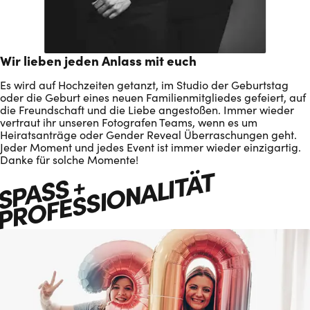
Wir lieben jeden Anlass mit euch
Es wird auf Hochzeiten getanzt, im Studio der Geburtstag
oder die Geburt eines neuen Familienmitgliedes gefeiert, auf
die Freundschaft und die Liebe angestoßen. Immer wieder
vertraut ihr unseren Fotografen Teams, wenn es um
Heiratsanträge oder Gender Reveal Überraschungen geht.
Jeder Moment und jedes Event ist immer wieder einzigartig.
Danke für solche Momente!
T
S
P
A
SS
+
P
R
O
F
E
S
S
IO
N
A
L
IT
Ä